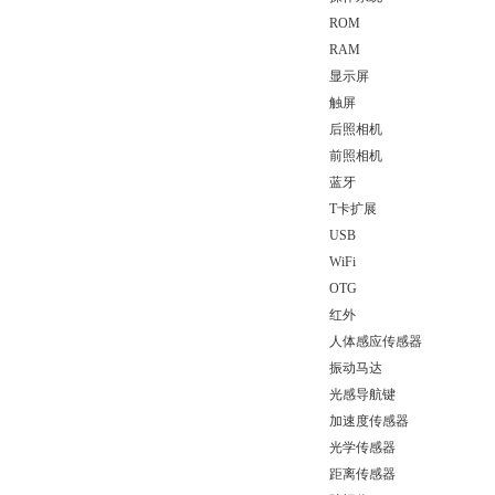
ROM
RAM
显示屏
触屏
后照相机
前照相机
蓝牙
T卡扩展
USB
W
iFi
OTG
红外
人体感应传感器
振动马达
光感导航键
加速度传感器
光学传感器
距离传感器