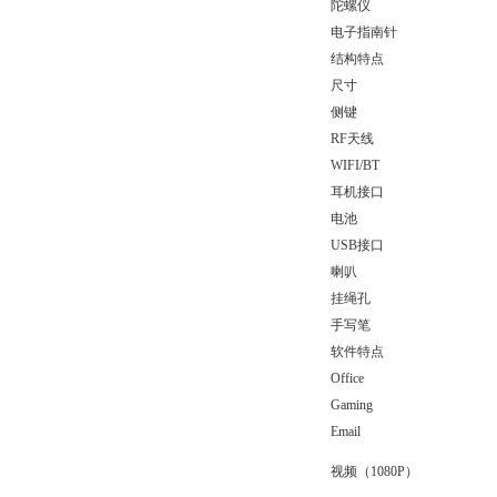
陀螺仪
电子指南针
结构特点
尺寸
侧键
RF天线
WIFI/BT
耳机接口
电池
USB接口
喇叭
挂绳孔
手写笔
软件特点
Office
Gaming
Email
视频（1080P）