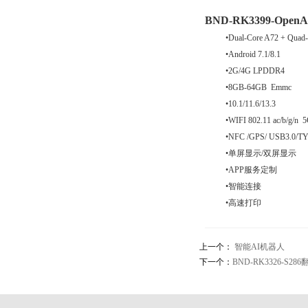
BN
D-RK3399-OpenA
•Dual-Core A72 + Quad
•Android 7.1/8.1
•2G/4G LPDDR4
•8GB-64GB Emmc
•10.1/11.6/13.3
•WIFI 802.11 ac/b/g
•NFC /GPS/ USB3.0/T
•单屏显示/双屏显示
•APP服务定制
•智能连接
•
高速打印
上一个：
智能AI机器人
下一个：
BND-RK3326-S